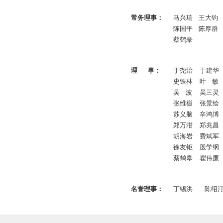
常务理事：
马兴瑞
王大钧
陈国平
陈厚群
蔡鹤皋
理 事：
于尧治
于建华
史铁林
叶 敏
吴 波
吴三灵
张维嶽
张景绘
苏义脑
辛鸿博
郑万泔
郑兆昌
胡海岩
费斌军
徐友钜
殷学纲
蔡鹤皋
瞿伟廉
名誉理事：
丁锡洪
陈绍