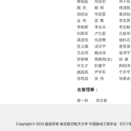
褚福磊
邓吉宏
邓子辰
顾 亮
顾 明
韩清凯
胡绍全
华宏星
黄其柏
金 伟
雷 鹰
李宏男
李映辉
李永乐
李忠献
刘章军
卢立新
吕振华
裘进浩
仇原鹰
饶柱石
苏义脑
汤宝平
唐贵基
王志伟
魏泳涛
翁泽宇
邢誉峰
熊晓燕(女)
徐 建
许文才
轩建平
阎绍泽
姚国凤
尹学军
于开平
张琪昌
张 伟
张希农
名誉理事：
唐一科
张文栋
Copyright © 2010 版权所有 南京航空航天大学 中国振动工程学会
苏ICP备