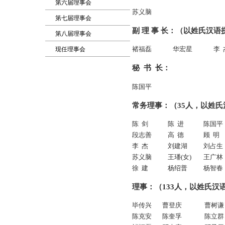
第六届理事会
苏义脑
第七届理事会
副 理 事 长：（以姓氏汉
第八届理事会
褚福磊
华宏星
李 
现任理事会
秘 书 长：
陈国平
常务理事：（35人，以姓
陈 剑
陈 进
陈国平
段志善
高 德
顾 明
李 杰
刘建湖
刘占生
苏义脑
王璠(女)
王广林
徐 建
杨绍普
杨智春
理事：（133人，以姓氏汉
毕传兴
曹登庆
曹树谦
陈克安
陈奎孚
陈立群