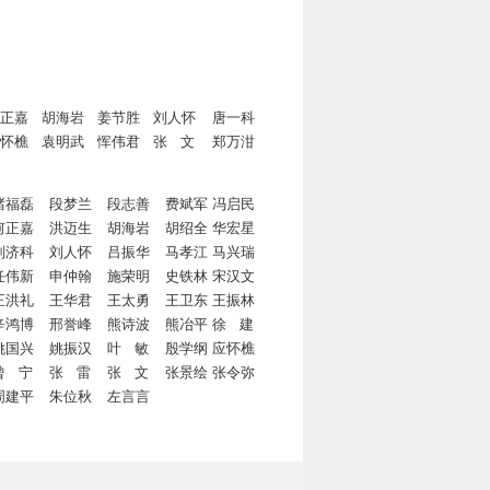
正嘉
胡海岩
姜节胜
刘人怀
唐一科
怀樵
袁明武
恽伟君
张 文
郑万泔
褚福磊
段梦兰
段志善
费斌军
冯启民
何正嘉
洪迈生
胡海岩
胡绍全
华宏星
刘济科
刘人怀
吕振华
马孝江
马兴瑞
任伟新
申仲翰
施荣明
史铁林
宋汉文
王洪礼
王华君
王太勇
王卫东
王振林
辛鸿博
邢誉峰
熊诗波
熊冶平
徐 建
姚国兴
姚振汉
叶 敏
殷学纲
应怀樵
曾 宁
张 雷
张 文
张景绘
张令弥
周建平
朱位秋
左言言