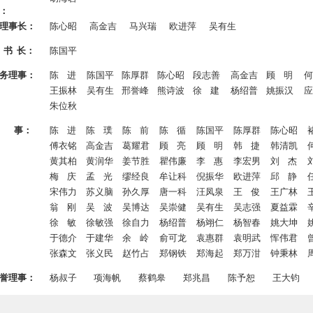
：
理事长：
陈心昭
高金吉
马兴瑞
欧进萍
吴有生
 书 长：
陈国平
务理事：
陈 进
陈国平
陈厚群
陈心昭
段志善
高金吉
顾 明
何
王振林
吴有生
邢誉峰
熊诗波
徐 建
杨绍普
姚振汉
应
朱位秋
理 事：
陈 进
陈 璞
陈 前
陈 循
陈国平
陈厚群
陈心昭
傅衣铭
高金吉
葛耀君
顾 亮
顾 明
韩 捷
韩清凯
黄其柏
黄润华
姜节胜
瞿伟廉
李 惠
李宏男
刘 杰
梅 庆
孟 光
缪经良
牟让科
倪振华
欧进萍
邱 静
宋伟力
苏义脑
孙久厚
唐一科
汪凤泉
王 俊
王广林
翁 刚
吴 波
吴博达
吴崇健
吴有生
吴志强
夏益霖
徐 敏
徐敏强
徐自力
杨绍普
杨翊仁
杨智春
姚大坤
于德介
于建华
余 岭
俞可龙
袁惠群
袁明武
恽伟君
张森文
张义民
赵竹占
郑钢铁
郑海起
郑万泔
钟秉林
誉理事：
杨叔子
项海帆
蔡鹤皋
郑兆昌
陈予恕
王大钧