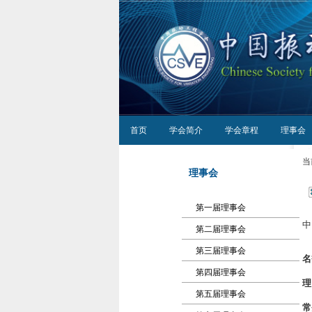
首页
学会简介
学会章程
理事会
当
理事会
第一届理事会
中
第二届理事会
第三届理事会
名
第四届理事会
理
第五届理事会
常