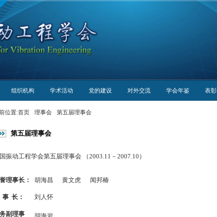
组织机构
学术活动
党的建设
对外交流
学会年鉴
表彰
前位置:
首页
理事会
第五届理事会
第五届理事会
国振动工程学会第五届理事会 （2003.11－2007.10）
誉理事长：
胡海昌
黄文虎
闻邦椿
 事 长：
刘人怀
务副理事
胡海岩