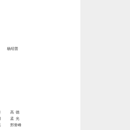
杨绍普
善
高 德
湖
孟 光
亮
邢誉峰