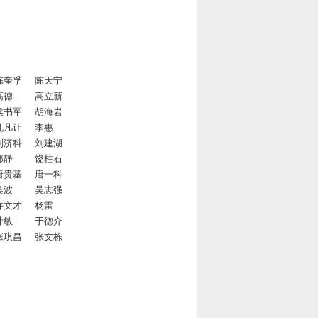
陈奎孚
陈天宁
高德
高立新
侯书军
胡海岩
孔凡让
李惠
刘济科
刘建湖
邱静
饶柱石
唐贵基
唐一科
吴波
吴志强
许文才
杨雷
叶敏
于德介
张琪昌
张文栋