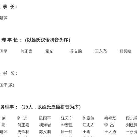
 事 长：
进萍
 理 事 长：（以姓氏汉语拼音为序）
国平
何正嘉
孟光
苏义脑
王永亮
邢誉峰
 书 长：
国平(兼)
常务理事：（29人，以姓氏汉语拼音为序）
 剑
陈 进
陈国平
陈天宁
陈章位
褚福磊
段志
 明
何正嘉
胡海岩
华宏星
江志农
李 杰
刘建
进萍
史铁林
苏义脑
唐一科
王璠
王太勇
王永