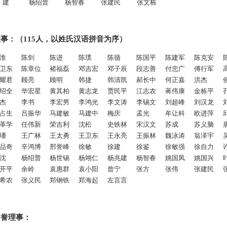
 建
杨绍普
杨智春
张建民
张文栋
事：（115人，以姓氏汉语拼音为序）
淮
陈剑
陈进
陈璞
陈循
陈国平
陈建军
陈克安
卫东
陈章位
褚福磊
邓吉宏
邓子辰
段志善
付忠广
傅行军
耀君
顾亮
顾明
韩捷
韩清凯
郝长中
何正嘉
洪杰
绍全
华宏星
黄其柏
黄志龙
贾民平
江志农
蒋伟康
金栋平
杰
李书
李宏男
李鸿光
李文涛
李锡文
刘超峰
刘汉龙
占生
吕振华
马建敏
马建中
梅庆
孟光
牟让科
欧进萍
革学
任伟新
荣吉利
沈松
史铁林
宋汉文
苏成
苏义脑
璠
王广林
王太勇
王卫东
王永亮
王振林
魏泳涛
翁泽宇
品奇
辛鸿博
邢誉峰
徐敏
徐建
徐鉴
徐敏强
徐自力
沈
杨绍普
杨世锡
杨翊仁
杨兆建
杨智春
姚国凤
姚国兴
开平
余岭
袁惠群
袁小阳
曾宁
张方
张伟
张建民
希农
张义民
郑钢铁
郑海起
左言言
名誉理事：