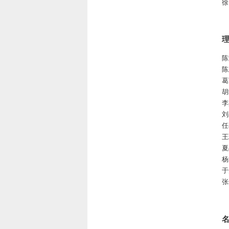
徐
理
陈
陈
葛
胡
李
刘
任
王
夏
杨
于
张